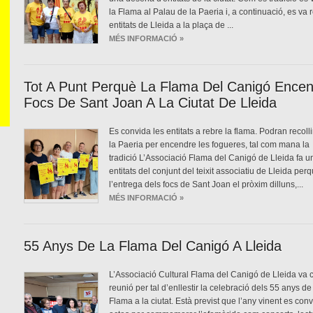
la Flama al Palau de la Paeria i, a continuació, es va r
entitats de Lleida a la plaça de ...
MÉS INFORMACIÓ »
Tot A Punt Perquè La Flama Del Canigó Encen
Focs De Sant Joan A La Ciutat De Lleida
Es convida les entitats a rebre la flama. Podran recolli
la Paeria per encendre les fogueres, tal com mana la
tradició L’Associació Flama del Canigó de Lleida fa un
entitats del conjunt del teixit associatiu de Lleida per
l’entrega dels focs de Sant Joan el pròxim dilluns,...
MÉS INFORMACIÓ »
55 Anys De La Flama Del Canigó A Lleida
L’Associació Cultural Flama del Canigó de Lleida va c
reunió per tal d’enllestir la celebració dels 55 anys de
Flama a la ciutat. Està previst que l’any vinent es con