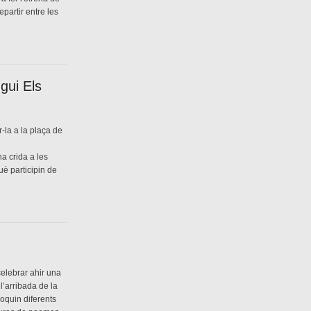
epartir entre les
gui Els
r-la a la plaça de
a crida a les
què participin de
elebrar ahir una
 l’arribada de la
voquin diferents