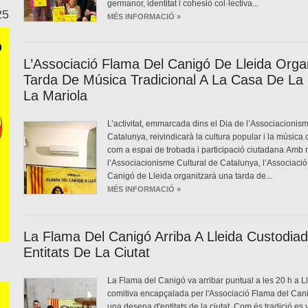
germanor, identitat i cohesió col·lectiva...
25
MÉS INFORMACIÓ »
L’Associació Flama Del Canigó De Lleida Orga
Tarda De Música Tradicional A La Casa De La
La Mariola
L’activitat, emmarcada dins el Dia de l’Associacionis
Catalunya, reivindicarà la cultura popular i la música 
com a espai de trobada i participació ciutadana Amb 
l’Associacionisme Cultural de Catalunya, l’Associaci
Canigó de Lleida organitzarà una tarda de...
MÉS INFORMACIÓ »
La Flama Del Canigó Arriba A Lleida Custodia
Entitats De La Ciutat
La Flama del Canigó va arribar puntual a les 20 h a L
comitiva encapçalada per l'Associació Flama del Cani
una desena d'entitats de la ciutat. Com és tradició es v