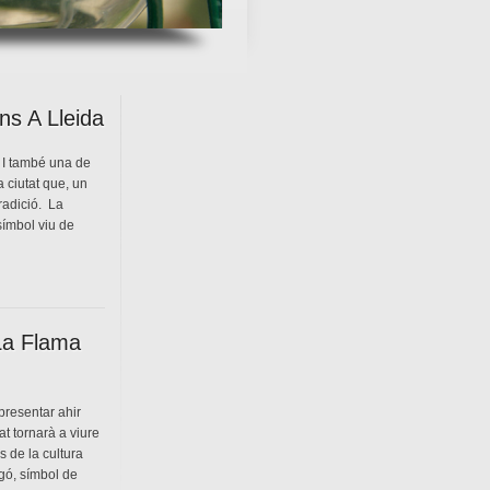
ns A Lleida
. I també una de
a ciutat que, un
tradició. La
símbol viu de
 La Flama
presentar ahir
at tornarà a viure
 de la cultura
gó, símbol de