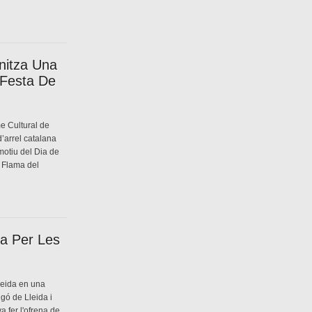
nitza Una
 Festa De
me Cultural de
d’arrel catalana
motiu del Dia de
ó Flama del
da Per Les
leida en una
gó de Lleida i
a fer l'ofrena de