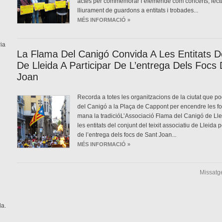
actes per commemorar l’efemèride com concerts, lec
lliurament de guardons a entitats i trobades...
MÉS INFORMACIÓ »
ia
La Flama Del Canigó Convida A Les Entitats D
De Lleida A Participar De L’entrega Dels Focs
Joan
Recorda a totes les organitzacions de la ciutat que pod
del Canigó a la Plaça de Cappont per encendre les fo
mana la tradicióL’Associació Flama del Canigó de Lle
les entitats del conjunt del teixit associatiu de Lleida 
de l’entrega dels focs de Sant Joan...
MÉS INFORMACIÓ »
Missatg
da.