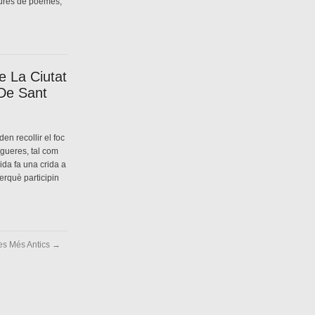
tures de poemes,
e La Ciutat
 De Sant
en recollir el foc
gueres, tal com
ida fa una crida a
perquè participin
es Més Antics →