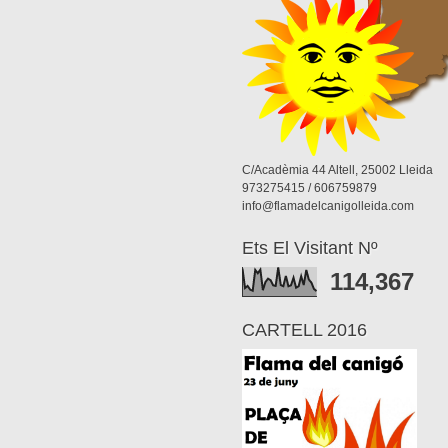
C/Acadèmia 44 Altell, 25002 Lleida
973275415 / 606759879
info@flamadelcanigolleida.com
Ets El Visitant Nº
114,367
CARTELL 2016