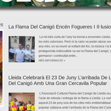
26
La Flama Del Canigó Encén Fogueres I Il·lusio
La nit més curta de l’any ha tornat a encendre Lleida
les més caloroses. Però ni la calor va poder aturar un
any més, es va reunir al voltant del foc, la música i la 
protagonista indiscutible va ser la Flama del Canigó, 
germanor i continuïtat entre...
MÉS INFORMACIÓ »
Lleida Celebrarà El 23 De Juny L’arribada De
Del Canigó Amb Una Gran Cercavila Popular
L’Associació Cultural Flama del Canigó de Lleida va 
l’acte de rebuda i entrega de la flama a Lleida. La ciut
aquest 23 de juny una de les cites més emblemàtiques
popular catalana amb l’arribada de la Flama del Cani