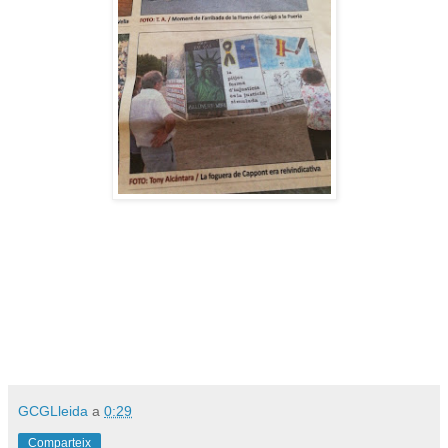
GCGLleida
a
0:29
Comparteix