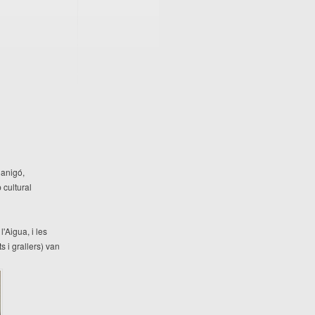
Canigó,
 cultural
l'Aigua, i les
s i grallers) van