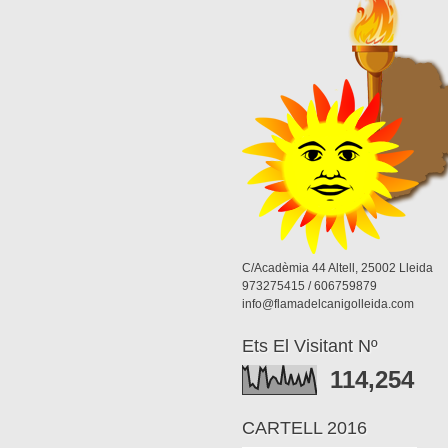
C/Acadèmia 44 Altell, 25002 Lleida
973275415 / 606759879
info@flamadelcanigolleida.com
Ets El Visitant Nº
114,254
CARTELL 2016