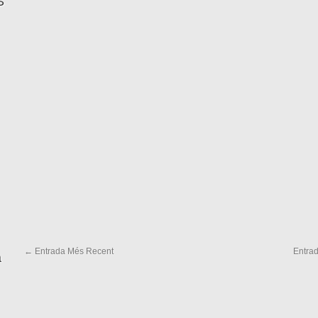
S
← Entrada Més Recent
Entra
a